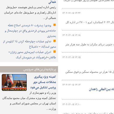
اجه نصیرالدین طوسی و روز مهندس را تبریک
شمالی
رئیس اداره ایمنی و پایش هوشمند حمل‌ونقل
اداره‌کل راهداری و حمل‌ونقل جاده‌ای خراسان
۱۴۰۲-۱۲-۰۵ ۱۲:۲۲
شمالی از…
برای اولین بار در سطح بنادر کشور، ارزیابی وضعیت پیاده‌سازی ISMS بر اساس ویرایش سال ۲۰۲۲ استاندارد ایزو ۲۷۰۰۱ در اداره کل
ویدیو| پیشرفت ۸۰ درصدی اصلاح نقطه
حادثه‌خیز ورودی فرخشهر واقع در چهارمحال و
۱۴۰۲-۱۲-۰۵ ۱۲:۱۸
بختیاری
تداوم عملیات چهارخطه کردن ۱۵ کیلومتر از
ه جنوبی دریای مکران به طول سه هزار متر
محور اسدآباد – داشبلاغ
اجرای عملیات ایمن‌سازی محور زیاران–
طالقان–ابراهیم‌آباد در شهرستان آبیک
۱۴۰۲-۱۲-۰۵ ۱۲:۱۵
پربازدیدترین‌های سرویس
معاون امور بندری و اقتصادی بنادر و دریانوردی سیستان و بلوچستان گفت: از ابتدای امسال ۱۵ هزار تن محموله سنگین و فوق سنگین
کمیته ویژه پیگیری
مشکلات مسکن مهر
۱۴۰۲-۱۲-۰۵ ۱۲:۱۳
پردیس تشکیل می‌شود
 بین‌المللی زاهدان
وزیر راه و شهرسازی از
تشکیل کمیته ویژه مشترک میان مجمع نمایندگان
استان تهران در مجلس شورای اسلامی و
۱۴۰۲-۱۲-۰۵ ۱۲:۱۰
وزارت…
های ترانزیت مواد نفتی در ورودی بندر بوشهر