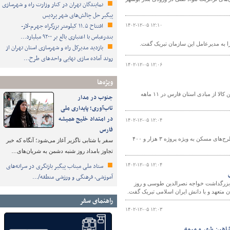
نمایندگان تهران در کنار وزارت راه و شهرسازی
پیگیر حل چالش‌های شهر پردیس
افتتاح ۱۱.۵ کیلومتر بزرگراه جهرم-لار-
۱۴۰۲-۱۲-۰۵ ۱۲:۱۰
بندرعباس با اعتباری بالغ بر ۹۲۰۰ میلیارد…
بازدید مدیرکل راه و شهرسازی استان تهران از
روند آماده سازی نهایی واحدهای طرح…
۱۴۰۲-۱۲-۰۵ ۱۲:۰۶
ویژه‌ها
سرپرست اداره کل راهداری و حمل و نقل جاده‌ای فارس از جابه‌جایی بیش از ۳۲ میلیون تن کالا از مبادی استان فارس در ۱۱ ماهه
جنوب در مدار
تاب‌آوری؛ پایداری ملی
در امتداد خلیج همیشه
۱۴۰۲-۱۲-۰۵ ۱۲:۰۴
فارس
معاون شهرسازی و معماری اداره کل راه و شهرسازی آذربایجان‌غربی گفت: روند اجرای طرح‌های مسکن به ویژه پروژه ۳ هزار و ۴۰۰
سفر با شتابی ناگزیر آغاز می‌شود؛ آنگاه که خبر
تجاوز بامداد روز شنبه دشمن به شریان‌های…
ستاد ملی میناب پیگیر بازنگری در سرانه‌های
۱۴۰۲-۱۲-۰۵ ۱۲:۰۴
آموزشی، فرهنگی و ورزشی منطقه/…
وز بزرگداشت خواجه نصرالدین طوسی و روز
 متعهد و با دانش ایران اسلامی تبریک گفت.
راهنمای سفر
۱۴۰۲-۱۲-۰۵ ۱۲:۰۳