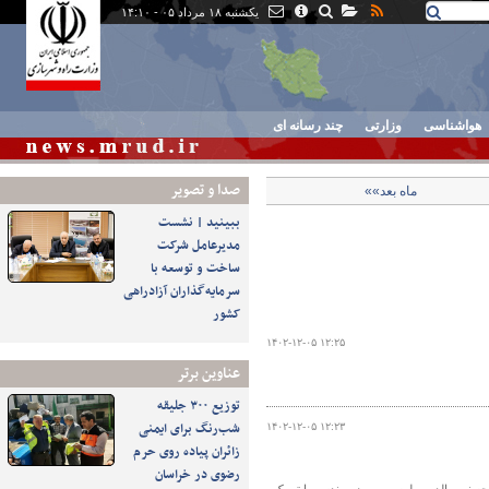
یکشنبه ۱۸ مرداد ۰۵ - ۱۴:۱۰
هواشناسی
وزارتی
چند رسانه ای
صدا و تصوير
ماه بعد»»
ببینید | نشست
مدیرعامل شرکت
ساخت و توسعه با
سرمایه‌گذاران آزادراهی
کشور
۱۴۰۲-۱۲-۰۵ ۱۲:۲۵
عناوین برتر
توزیع ۳۰۰ جلیقه
شب‌رنگ برای ایمنی
۱۴۰۲-۱۲-۰۵ ۱۲:۲۳
زائران پیاده روی حرم
رضوی در خراسان