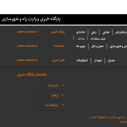
پایگاه خبری وزارت راه و شهرسازی
پایگاه خبری
news.mrud.ir
دریانوردی
هوایی
ریلی
جاده‌ای
چند رسانه ای
وزارتی
دانشنامه
news.mrud.ir
ن و شهرسازی
حمل و نقل
چهره ها
فایل خبری
news.mrud.ir
جدول
نمودار
اینفوگراف
راهنمای پایگاه خبری
دربارهٔ ما
آرشیو
ارتباط با ما
اه و شهرسازی محفوظ است