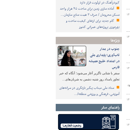
کبودرآهنگ در اولویت قرار دارد
آماده سازی زمین برای ساخت ۴۵ هزار واحد
مسکن محرومان / صرف ۳ همت منابع سازمان…
۱۴
گام جدید برای ارتقای کیفیت ساخت و
بهره‌وری پروژه‌های عمرانی کشور
۱۴
ویژه‌ها
جنوب در مدار
ید از
تاب‌آوری؛ پایداری ملی
در امتداد خلیج همیشه
فارس
۱۴
سفر با شتابی ناگزیر آغاز می‌شود؛ آنگاه که خبر
تجاوز بامداد روز شنبه دشمن به شریان‌های…
د
ستاد ملی میناب پیگیر بازنگری در سرانه‌های
آموزشی، فرهنگی و ورزشی منطقه/…
۱۴
راهنمای سفر
۱۴