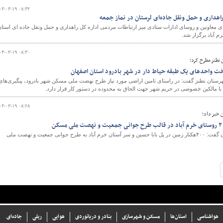
۰۳-۰۳-۱۹ ۰۸:۳۲
اهداری و حمل ونقل جاده‌ای لرستان در نماز جمعه
معاونین و روسای ادارات ستادی میز ارتباطات مردمی اداره کل راهداری و حمل ونقل جاده ای استان
 آباد برگزار شد.
۰۳-۰۳-۱۹ ۰۸:۳۰
 نطنز مطرح کرد؛
خت واحدهای یک طبقه حیاط دار در شهر بادرود استان اصفهان
رستان نطنز گفت: در راستای تامین اراضی مورد نیاز طرح نهضت ملی مسکن شهر بادرود، پیگیری‌های
ا مالکین خصوصی در حریم شهر جهت الحاق به محدوده در دستور کار قرار دارد.
۰۳-۰۳-۱۹ ۰۸:۲۸
 خبر داد؛
مدیرکل راه و شهرسازی لرستان گفت: ۴۰۰هکتار زمین در پل بابا حسین و سر آستان خرم آباد به طرح جوانی جمعیت و نهصت ملی
هواشناسی
استان‌ها
مسکن و شهرسازی
بنادر و دریانوردی
هوایی
ریلی
جاده‌ای