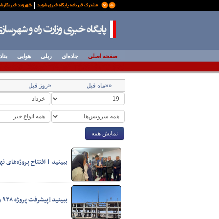
صفحه اصلی
جاده‌ای
ریلی
هوایی
بناد
««ماه قبل
«روز قبل
نمایش همه
ببینید | افتتاح پروژه‌های
ببینید|پیشرفت پروژه ۹۲۸ واحدی قرار گاه امام حسن مجتبی(ع) در بلوار خاوران شاهرود