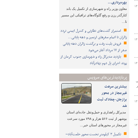
بهره‌برداری…
۱۴
معاون وزیر راه و شهرسازی از تکمیل یک باند
کنارگذر رزن و رفع گلوگاه‌های ترافیکی این مسیر
تا…
استمرار گشت‌های نظارتی و کنترل ایمنی تردد
زائران تا اتمام سفرهای اربعین و دهه پایانی…
۱۴
فروش بلیت رفت و برگشت زائران دهه پایانی
صفر از ۱۷ مرداد آغاز می‌شود
بازدید مدیرکل راه و شهرسازی جنوب کرمان از
روند اجرای پل دوم بهادرآباد
۱۴
پربازدیدترین‌های سرویس
ی
بیشترین سرعت
ر
غیرمجاز در محور
برازجان-چغادک ثبت
۱۴
شد
مدیرکل راهداری و حمل‌ونقل جاده‌ای استان
بوشهر از ثبت ۵۶۶ هزار و ۷۹۸ مورد سرعت
۱۴
غیرمجاز در محورهای استان خبر…
تکمیل ۳ کیلومتر نخست محور خلعت‌آباد–