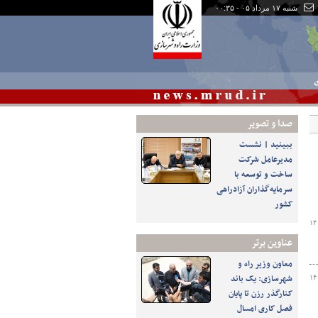
شنبه ۱۷ مرداد ۰۵ - ۰۰:۳۵
ی
صدا و تصوير
ببینید | نشست
مدیرعامل شرکت
ساخت و توسعه با
سرمایه‌گذاران آزادراهی
کشور
۱۴
عناوین برتر
معاون وزیر راه و
شهرسازی: یک باند
۱۴
کنارگذر رزن تا پایان
فصل کاری امسال