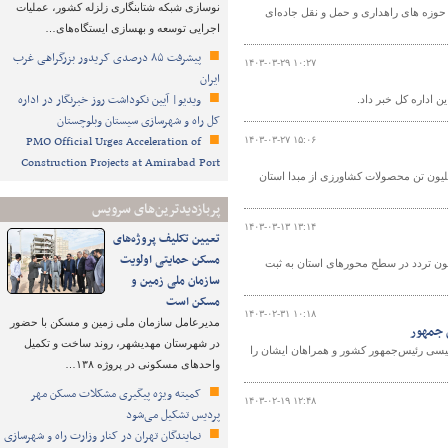
نوسازی شبکه شتابنگاری زلزله کشور، عملیات
حوزه های راهداری و حمل و نقل جاده‌ای
اجرایی توسعه و بهسازی ایستگاه‌های…
پیشرفت ۸۵ درصدی کریدور بزرگراهی غرب
۱۴۰۳-۰۳-۲۹ ۱۰:۲۷
ایران
ویدیو| آیین نکوداشت روز خبرنگار در اداره
کل راه و شهرسازی سیستان وبلوچستان
PMO Official Urges Acceleration of
۱۴۰۳-۰۳-۲۷ ۱۵:۰۶
Construction Projects at Amirabad Port
راهداری و حمل و نقل جاده‌ای خوزستان گفت: از ابتدای سال جاری تاکنون ۳.۷ میلیون تن محصولات کشاورزی از مبدا استان
پربازدیدترین‌های سرویس
۱۴۰۳-۰۳-۱۳ ۱۳:۱۴
تعیین تکلیف پروژه‌های
مسکن حمایتی اولویت
اری و حمل و نقل جاده‌ای خوزستان گفت: طی دو ماه گذشته بیش از ۵۲ میلیون تردد در سطح محورهای استان به ثبت
سازمان ملی زمین و
مسکن است
۱۴۰۳-۰۲-۳۱ ۱۰:۱۸
مدیرعامل سازمان ملی زمین و مسکن با حضور
 جمهور
در شهرستان مهدیشهر، روند ساخت و تکمیل
ئیسی رئیس‌جمهور کشور و همراهان ایشان را
واحدهای مسکونی در پروژه ۱۳۸…
کمیته ویژه پیگیری مشکلات مسکن مهر
۱۴۰۳-۰۲-۱۹ ۱۲:۴۸
پردیس تشکیل می‌شود
نمایندگان تهران در کنار وزارت راه و شهرسازی