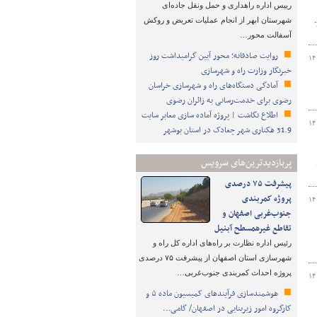
رییس اداره راهداری و حمل ونقل جاده‌ای
شهرستان ابهر از انجام عملیات تعریض و روکش
آسفالت محور…
روایت صادقانه؛ محور آیین گرامیداشت روز
۱۴
خبرنگار وزارت راه و شهرسازی
آمادگی دستگاه‌های راه و شهرسازی خراسان
رضوی برای خدمت‌رسانی به زائران رضوی
اطلاع نگاشت | پروژه آماده سازی معابر سایت
۱۴
31.9 هکتاری شهر چغادک در استان بوشهر
پربازدیدترین‌های سرویس
پیشرفت ۷۵ درصدی
پروژه کمربندی
۱۴
جنوب‌غربی اصفهان و
تقاطع غیرهمسطح آبنیل
رئیس اداره نظارت بر راه‌های اداره کل راه و
شهرسازی استان اصفهان از پیشرفت ۷۵ درصدی
پروژه احداث کمربندی جنوب‌غربی…
۱۴
هوشمندسازی فرآیندهای کمیسیون ماده ۵ و
کارگروه امور زیربنایی در اصفهان/ گامی…