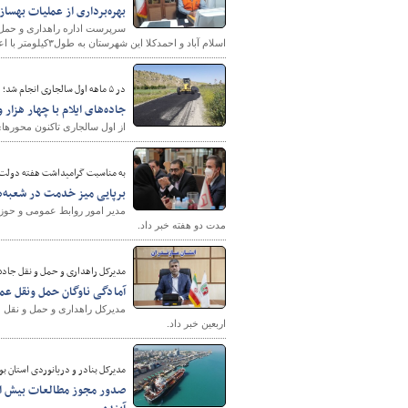
بهره‌برداری از عملیات بهسا
سرپرست اداره راهداری و حمل و
اسلام آباد و احمدکلا این شهرستان به طول۳کیلومتر با اعتبار بالغ بر ۳۳میلیارد ریال به مناسبت گرامی داشت هفته دولت خبرداد.
پایگاه خبری وزارت راه 
در ۵ ماهه اول سالجاری انجام شد؛
جاده‌های ایلام با چهار هزار و ۲۸۸ تن آسفالت لکه گیری 
از اول سالجاری تاکنون محورهای مواصلاتی اس
به مناسبت گرامیداشت هفته دولت 
برپایی میز خدمت در شعبه‌
مدیر امور روابط عمومی و حوز
مدت دو هفته خبر داد.
مدیرکل راهداری و حمل و نقل جاده‌ا
آمادگی ناوگان حمل ونقل عم
مدیرکل راهداری و حمل و نقل جاد
اربعین خبر داد.
مدیرکل بنادر و دریانوردی استان بو