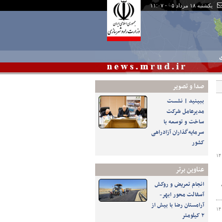
یکشنبه ۱۸ مرداد ۰۵ - ۱۱:۰۷
ی
صدا و تصوير
ببینید | نشست
مدیرعامل شرکت
ساخت و توسعه با
سرمایه‌گذاران آزادراهی
کشور
۱۴
عناوین برتر
انجام تعریض و روکش
آسفالت محور ابهر-
آرامستان رضا با بیش از
۱۴
۲ کیلومتر