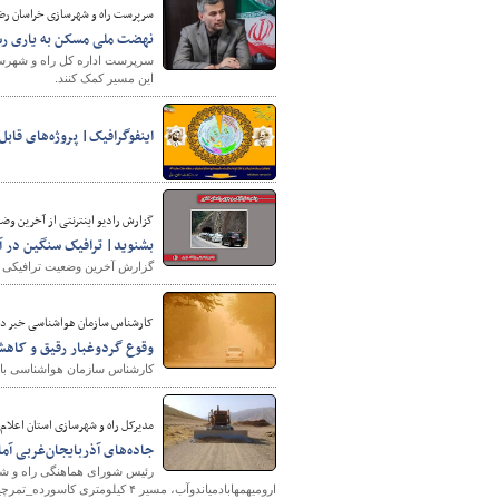
سرپرست راه و شهرسازی خراسان رض
نهضت ملی مسکن به یاری رسان
سرپرست اداره کل راه و شهرسا
این مسیر کمک کنند.
اینفوگرافیک| پروژه‌های قابل 
گزارش رادیو اینترنتی از آخرین وضعیت تراف
بشنوید| ترافیک سنگین در آز
گزارش آخرین وضعیت ترافیکی جاد
کارشناس سازمان هواشناسی خبر دا
وقوع گردوغبار رقیق و کاه
کارشناس سازمان هواشناسی با 
مدیرکل راه و شهرسازی استان اعلام 
جاده‌های آذربایجان‌غربی آما
رئیس شورای هماهنگی راه و شه
ارومیهمهابادمیاندوآب، مسیر ۴ کیلومتری کاسورده_تمرچین به عنوان جاده جایگزین دسترسی به مرز تمرچین آماده تردد زائران اربعین حسینی است.