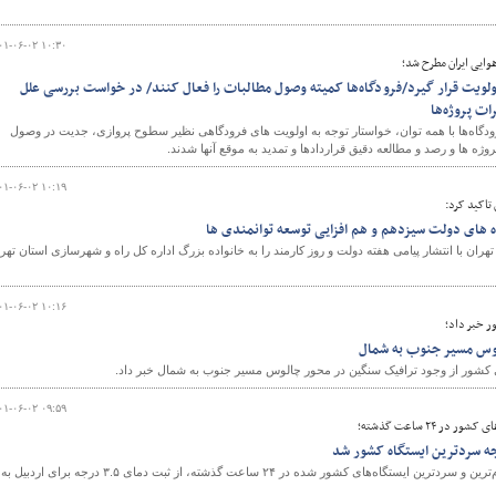
۰۱-۰۶-۰۲ ۱۰:۳۰
وایی ایران مطرح شد؛
ولویت قرار گیرد/فرودگاه‌ها کمیته وصول مطالبات را فعال کنند/ در خواست بررسی علل
رات پروژه‌ها
دگاه‌ها با همه توان، خواستار توجه به اولویت های فرودگاهی نظیر سطوح پروازی، جدیت در وصول
وژه ها و رصد و مطالعه دقیق قراردادها و تمدید به موقع آنها شدند.
۰۱-۰۶-۰۲ ۱۰:۱۹
 تاکید کرد:
 های دولت سیزدهم و هم افزایی توسعه توانمندی ها
ران با انتشار پیامی هفته دولت و روز کارمند را به خانواده بزرگ اداره کل راه و شهرسازی استان تهر
۰۱-۰۶-۰۲ ۱۰:۱۶
ر خبر داد؛
وس مسیر جنوب به شمال
 کشور از وجود ترافیک سنگین در محور چالوس مسیر جنوب به شمال خبر داد.
۰۱-۰۶-۰۲ ۰۹:۵۹
ر ۲۴ ساعت گذشته؛
سازمان هواشناسی با اعلام گرم‌ترین و سردترین ایستگاه‌های کشور شده در ۲۴ ساعت گذشته، از ثبت دمای ۳.۵ درجه برای اردبیل به