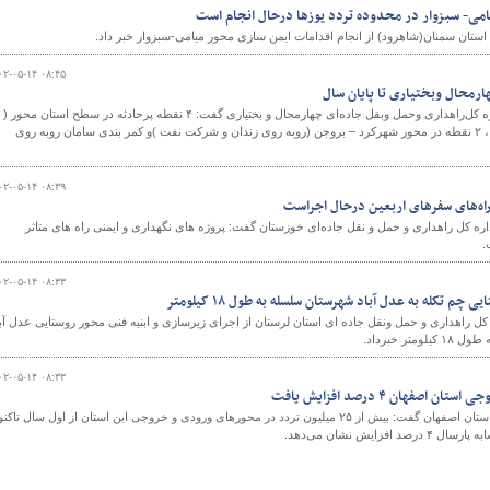
امی- سبزوار در محدوده تردد یوزها درحال انجام است
تان سمنان(شاهرود) از انجام اقدامات ایمن سازی محور میامی-سبزوار خبر داد.
۰۲-۰۵-۱۴ ۰۸:۴۵
سرپرست معاونت راهداری اداره کل‌راهداری وحمل وبقل جاده‌ای چهارمحال و بختیاری گفت: ۴ نقطه پرحادثه در سطح استان محور (
شهرکرد – سودجان پیچ هارونی ، ۲ نقطه در محور شهرکرد – بروجن (روبه روی زندان و شرکت نفت )و کمر بندی سامان روبه روی
۰۲-۰۵-۱۴ ۰۸:۳۹
راه‌های سفرهای اربعین درحال اجراست
اره کل راهداری و حمل و نقل جاده‌ای خوزستان گفت: پروژه های نگهداری و ایمنی راه های متاثر
.
۰۲-۰۵-۱۴ ۰۸:۳۳
م تکله به عدل آباد شهرستان سلسله به طول ۱۸ کیلومتر
 کل راهداری و حمل ونقل جاده ای استان لرستان از اجرای زیرسازی و ابنیه فنی محور روستایی عدل آبا
ر خبرداد.
۰۲-۰۵-۱۴ ۰۸:۳۳
صفهان ۴ درصد افزایش یافت
معاون فنی و راه های روستایی استان اصفهان گفت: بیش از ۲۵ میلیون تردد در محورهای ورودی و خروجی این استان از اول سال تاک
ایش نشان می‌دهد.