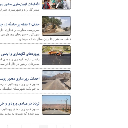
اقدامات ایمن‌سازی محور می
مدیر کل راه و شهرسازی شرق اس
حذف ۴ نقطه پر حادثه در چهارمحال وبختیاری تا پایان سال
قطب صنعتی ) تا پایان سال حذف می‌شود.
پروژه‌های نگهداری و ایمنی 
رئیس اداره نگهداری راه های اد
سفرهای اربعین درحال اجراست
احداث زیر سازی محور روستایی چ
معاون فنی و راه روستایی اداره
به چم تکله شهرستان سلسله به طول ۱۸ کیلومت
تردد در مبادی ورودی و خروجی استان ا
ثبت شده که نسبت به مدت مشابه پارسال ۴ درصد افز