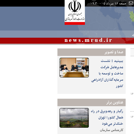
جمعه ۱۶ مرداد ۰۵ - ۰۹:۳۰
ی
صدا و تصوير
ببینید | نشست
مدیرعامل شرکت
ساخت و توسعه با
سرمایه‌گذاران آزادراهی
کشور
۱۴
عناوین برتر
رگبار و رعدوبرق در راه
شمال کشور؛ تهران
۱۴
خنک‌تر می‌شود
کارشناس سازمان