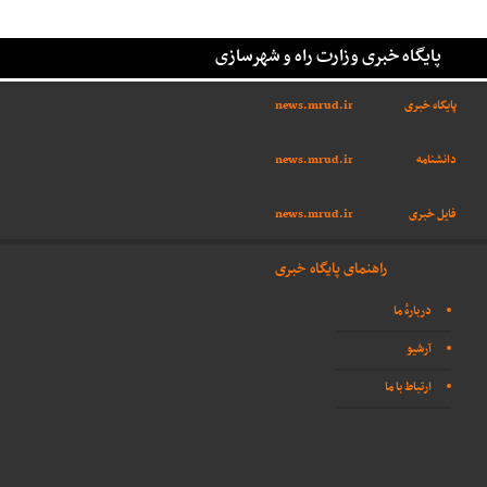
پایگاه خبری وزارت راه و شهرسازی
پایگاه خبری
news.mrud.ir
دانشنامه
news.mrud.ir
فایل خبری
news.mrud.ir
راهنمای پایگاه خبری
دربارهٔ ما
آرشیو
ارتباط با ما