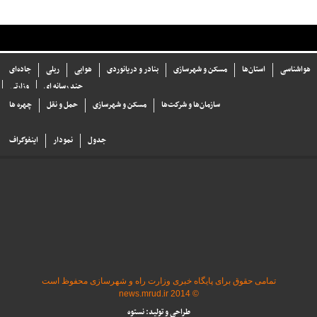
هواشناسی
استان‌ها
مسکن و شهرسازی
بنادر و دریانوردی
هوایی
ریلی
جاده‌ای
چند رسانه ای
وزارتی
سازما‌ن‌ها و شركت‌ها
مسکن و شهرسازی
حمل و نقل
چهره ها
جدول
نمودار
اینفوگراف
تمامی حقوق برای پایگاه خبری وزارت راه و شهرسازی محفوظ است
© 2014 news.mrud.ir
طراحی و تولید: نستوه