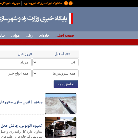
صفحه اصلی
جاده‌ای
ریلی
هوایی
بناد
««ماه قبل
«روز قبل
نمایش همه
ویدیو | ایمن سازی محورهای 
کمبود اتوبوس، چالش حمل و 
معاون اداره کل راهداری و حمل
سرویس کارخانه‌ها از علت‌های 