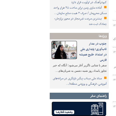
کبودرآهنگ در اولویت قرار دارد
آماده سازی زمین برای ساخت ۴۵ هزار واحد
 سال ۱۴۰۳
مسکن محرومان / صرف ۳ همت منابع سازمان…
بیشترین سرعت غیرمجاز در محور برازجان-
چغادک ثبت شد
۱۴
ویژه‌ها
ستپاک
جنوب در مدار
تاب‌آوری؛ پایداری ملی
۱۴
در امتداد خلیج همیشه
فارس
سفر با شتابی ناگزیر آغاز می‌شود؛ آنگاه که خبر
ر
تجاوز بامداد روز شنبه دشمن به شریان‌های…
ستاد ملی میناب پیگیر بازنگری در سرانه‌های
۱۴
آموزشی، فرهنگی و ورزشی منطقه/…
راهنمای سفر
۱۴