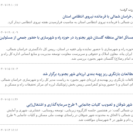
۰۳-۰۷-۱۹ ۱۰:۱۷
ورت گرفت؛
 خراسان شمالی با فرمانده نیروی انتظامی استان
شمالی با فرمانده نیروی انتظامی استان به مناسبت فرارسیدن هفته نیروی انتظامی دیدار کرد.
و
۰۳-۰۷-۱۹ ۰۸:۰۹
مسائل اهالی منطقه گلستان شهر بجنورد در حوزه راه و شهرسازی با حضور جمعی از مسئولین
وزه راه و شهرسازی با حضور نماینده ولی فقیه در استان، رییس کل دادگستری خراسان شمالی،
ایران پناه، معاون املاک و حقوقی و سرپرست معاونت توسعه مدیریت و منابع انسانی اداره کل راه و
امام رضا(ع) گلستان شهر بجنورد بررسی شد.
۰۳-۰۷-۱۵ ۱۷:۰۳
عات بازنگری ریز پهنه بندی لرزه‌ای شهر بجنورد برگزار شد
ت بازنگری ریز پهنه‌بندی لرزه‌ای شهر بجنورد به ریاست مدیر کل راه و شهرسازی خراسان شمالی و
ای استان و با حضور ویدئو کنفرانسی رییس بخش ژئوتکنیک لرزه ای مرکز تحقیقات راه و مسکن و
۰۳-۰۷-۱۵ ۱۱:۳۶
صویب کلیات جانمایی ۹ طرح سرمایه‌گذاری و اشتغال‌زایی
 شمالی گفت: در هشتمین جلسه کارگروه زیربنایی، توسعه روستایی، عشایری، شهری و آمایش
سرزمین و محیط زیست خراسان شمالی با الحاق به محدوده شهر شوقان در راستای نهضت ملی مسکن و کلیات جانمایی ۹ طرح
 شهرستان موافقت شد.
۰۳-۰۷-۱۴ ۱۶:۱۶