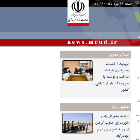
جمعه ۱۶ مرداد ۰۵ - ۲۱:۴۶
ی
صدا و تصوير
ببینید | نشست
مدیرعامل شرکت
ساخت و توسعه با
۱۴
سرمایه‌گذاران آزادراهی
کشور
ا
عناوین برتر
بازدید مدیرکل راه و
۱۴
شهرسازی جنوب کرمان
از روند اجرای پل دوم
بهادرآباد