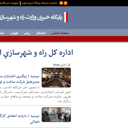
صفحه اصلی
جاده‌ای
ریلی
هوایی
بناد
اداره كل راه و شهرسازي 
کل اخبار:2040
ببینید | پیگیری اعتبارات 
مدیرعامل شرکت ساخت و توس
با حضور دکتر خیرالله خادمی،
امور عمرانی استانداری، سیدعلی میرکریمی، مدیرکل را
هنرور، نماینده شرکت ساخت و توسعه زیربناهای حمل و 
برگزار شد.
ببینید | بازدید اعضای کارگ
شمالی