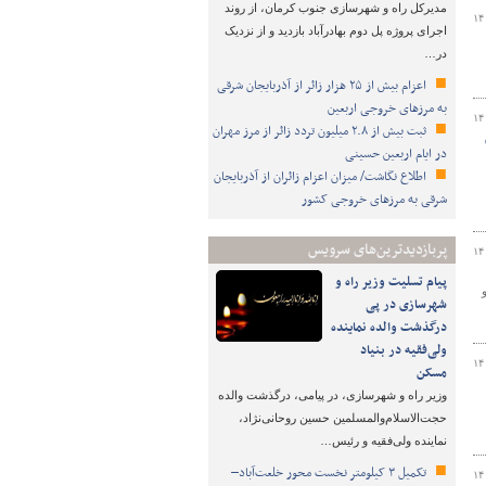
مدیرکل راه و شهرسازی جنوب کرمان، از روند
۱۴
اجرای پروژه پل دوم بهادرآباد بازدید و از نزدیک
در…
اعزام بیش از ۲۵ هزار زائر از آذربایجان شرقی
به مرزهای خروجی اربعین
۱۴
ثبت بیش از ۲.۸ میلیون تردد زائر از مرز مهران
در ایام اربعین حسینی
اطلاع نگاشت/ میزان اعزام زائران از آذربایجان
شرقی به مرزهای خروجی کشور
پربازدیدترین‌های سرویس
۱۴
پیام تسلیت وزیر راه و
شهرسازی در پی
درگذشت والده نماینده
ولی‌فقیه در بنیاد
۱۴
مسکن
وزیر راه و شهرسازی، در پیامی، درگذشت والده
حجت‌الاسلام‌والمسلمین حسین روحانی‌نژاد،
نماینده ولی‌فقیه و رئیس…
تکمیل ۳ کیلومتر نخست محور خلعت‌آباد–
۱۴