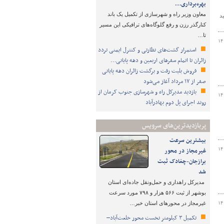
بهره‌برداری…
معاون وزیر راه و شهرسازی از تکمیل یک باند
۴۵۹۵ متقاضی تایید
کنارگذر رزن و رفع گلوگاه‌های ترافیکی این مسیر
تا…
۱۴
استمرار گشت‌های نظارتی و کنترل ایمنی تردد
زائران تا اتمام سفرهای اربعین و دهه پایانی…
فروش بلیت رفت و برگشت زائران دهه پایانی
صفر از ۱۷ مرداد آغاز می‌شود
بازدید مدیرکل راه و شهرسازی جنوب کرمان از
۱۴
روند اجرای پل دوم بهادرآباد
پربازدیدترین‌های سرویس
بیشترین سرعت
۱۴
غیرمجاز در محور
برازجان-چغادک ثبت
شد
مدیرکل راهداری و حمل‌ونقل جاده‌ای استان
بوشهر از ثبت ۵۶۶ هزار و ۷۹۸ مورد سرعت
۱۴
غیرمجاز در محورهای استان خبر…
تکمیل ۳ کیلومتر نخست محور خلعت‌آباد–