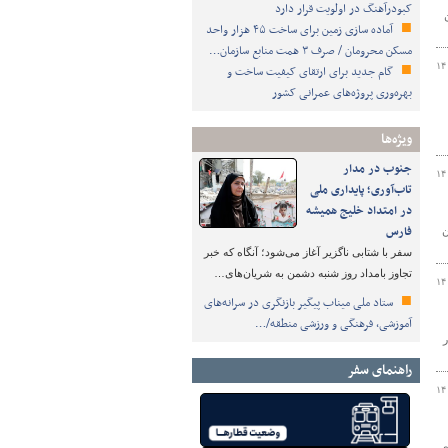
کبودرآهنگ در اولویت قرار دارد
آماده سازی زمین برای ساخت ۴۵ هزار واحد
مسکن محرومان / صرف ۳ همت منابع سازمان…
۱۴
گام جدید برای ارتقای کیفیت ساخت و
بهره‌وری پروژه‌های عمرانی کشور
ویژه‌ها
جنوب در مدار
۱۴
تاب‌آوری؛ پایداری ملی
در امتداد خلیج همیشه
فارس
ن
سفر با شتابی ناگزیر آغاز می‌شود؛ آنگاه که خبر
تجاوز بامداد روز شنبه دشمن به شریان‌های…
۱۴
ستاد ملی میناب پیگیر بازنگری در سرانه‌های
آموزشی، فرهنگی و ورزشی منطقه/…
ر
راهنمای سفر
۱۴
ی