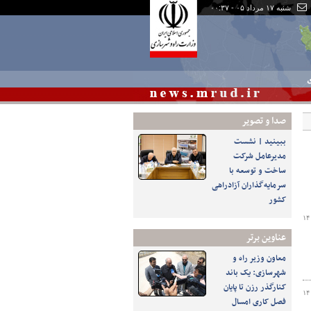
شنبه ۱۷ مرداد ۰۵ - ۰۰:۳۷
ی
صدا و تصوير
ببینید | نشست
مدیرعامل شرکت
ساخت و توسعه با
سرمایه‌گذاران آزادراهی
کشور
۱۴
عناوین برتر
معاون وزیر راه و
شهرسازی: یک باند
کنارگذر رزن تا پایان
۱۴
فصل کاری امسال