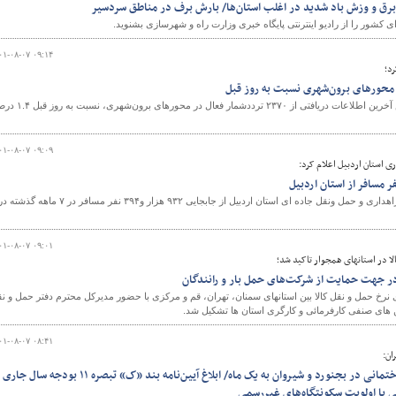
 برق و وزش باد شدید در اغلب استان‌ها/ بارش برف در مناطق سردسیر
شور را از رادیو اینترنتی پایگاه خبری وزارت راه و شهرسازی بشنوید.
۰۱-۰۸-۰۷ ۰۹:۱۴
رد؛
طی شبانه ‌روز گذشته، براساس آخرین اطلاعات دریافتی از ۲۳۷۰ ترددشمار فعال در محورها
۰۱-۰۸-۰۷ ۰۹:۰۹
ی استان اردبیل اعلام کرد:
رئیس اداره حمل ونقل مسافر راهداری و حمل ونقل جاده ای استان اردبیل از جابجایی ۹۳۲ هزار و۳۹۴ نفر مسافر در ۷ ماهه گذشته
۰۱-۰۸-۰۷ ۰۹:۰۱
 در استانهای همجوار تاکید شد؛
در جهت حمایت از شرکت‌های حمل بار و رانندگان
خ حمل و نقل کالا بین استانهای سمنان، تهران، قم و مرکزی با حضور مدیرکل محترم دفتر حمل و ن
ن های صنفی کارفرمائی و کارگری استان ها تشکیل شد.
۰۱-۰۸-۰۷ ۰۸:۴۱
ان:
کاهش زمان صدور پروانه‌ ساختمانی در بجنورد و شیروان به یک ماه/ ابلاغ آیین‌نامه بند «ک» تبصره ۱۱ بودجه سال جاری
 با اولویت سکونتگاه‌های غیررسمی