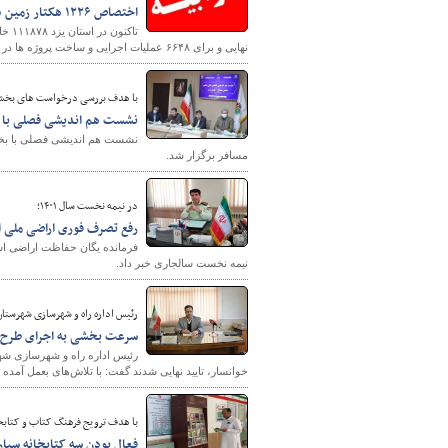
اختصاص ۱۲۲۶ هکتار زمین در استان یزد برای ساخت خانه های یک طبقه
نهایی و برای ۶۶۴۸ عملیات اجرایی و ساخت پروژه ها در قالب طرح ملی مسکن در سال های قبل آغاز شده و در حال انجام است
پایگاه خبری وزارت راه 
با هدف بررسی درخواست های بخش ح
نشست هم اندیشی فصلی با 
نشست هم اندیشی فصلی با بخ
مسافر برگزار شد.
در نیمه نخست سال ۱۴۰۱؛
رفع تصرف فوری اراضی ملی استان اصفها
نیمه نخست سالجاری خبر داد.
رئیس اداره راه و شهرسازی شهرستان
سرعت بخشی به اجرای طرح نهضت م
خوانسار، تایید نهایی شدند گفت: با تلاش‌های بعمل آمده ۲۵ هکتار زمین در مرحله الحاق قرار دارد و اسناد تک برگی آن به نام دولت اخذ شده است.
با هدف ترویج فرهنگ کتاب و کتابخ
فعال بودن سه کتابخانه سیار