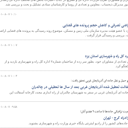
ضور مدیرکل،ذیحساب ،معاونین و تعدادی از روسا و کارشناسان ستادی تشکیل و بحث و بررسی شد.
۰۱-۰۸-۰۷ ۱۰:۱۰
اراضی تصرفی و کاهش حجم پرونده های قضایی
با عضو هیئت مدیره سازمان ملی زمین و مسکن، موضوع روند رسیدگی به پرونده های قضایی اراض
، بررسی و رسیدگی قرار گرفت .
۰۱-۰۸-۰۷ ۱۰:۰۷
ره کل راه و شهرسازی استان یزد
صبح امروز استاندار یزد به اتفاق تعدادی از مشاوران خود، بطور سر زده از ساختمان شماره۲ اداره کل راه و شهرسازی بازدید و از
فتگو کرد.
۰۱-۰۸-۰۷ ۱۰:۰۴
 حمل و نقل جاده ای آذربایجان غربی تحقق یافت :
سفالت تعطیل شده آذربایجان غربی بعد از سال ها تعطیلی در چالدران
ده ای آذربایجان غربی در سفر به شهرستان چالدران از راه اندازی مجدد کارخانه آسفالت این
۰۱-۰۸-۰۷ ۰۹:۵۸
فیکی جاده‌ها تا ساعت ۹ هفتم آبان؛
دراه کرج - تهران
ه‌های کشور را از رادیو اینترنتی پایگاه خبری وزارت راه و شهرسازی بشنوید.